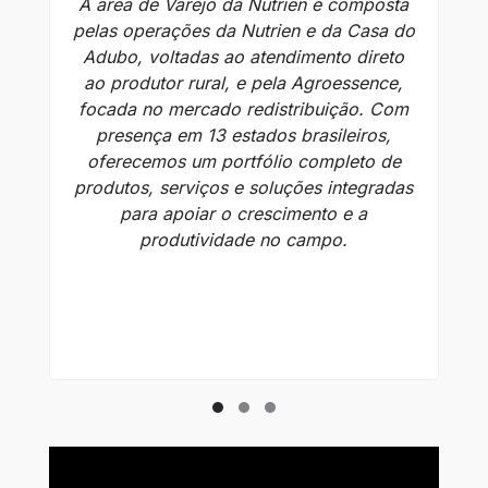
A área de Varejo da Nutrien é composta
pelas operações da Nutrien e da Casa do
d
Adubo, voltadas ao atendimento direto
en
ao produtor rural, e pela Agroessence,
focada no mercado redistribuição. Com
presença em 13 estados brasileiros,
G
oferecemos um portfólio completo de
produtos, serviços e soluções integradas
para apoiar o crescimento e a
te
produtividade no campo.
q
n
f
pe