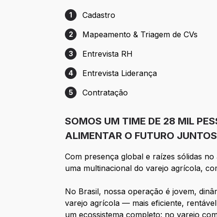
Cadastro
1
Etapa 1: Cadastro
Mapeamento & Triagem de CVs
2
Etapa 2: Mapeamento & Triagem de CVs
Entrevista RH
3
Etapa 3: Entrevista RH
Entrevista Liderança
4
Etapa 4: Entrevista Liderança
Contratação
5
Etapa 5: Contratação
SOMOS UM TIME DE 28 MIL P
ALIMENTAR O FUTURO JUNTOS
Com presença global e raízes sólidas n
uma multinacional do varejo agrícola, co
No Brasil, nossa operação é jovem, din
varejo agrícola — mais eficiente, rentáv
um ecossistema completo: no varejo co