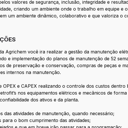
pelos valores de segurança, inclusão, integridade e result
ilidade, criando um ambiente onde o trabalho em equipe e o
 em um ambiente dinâmico, colaborativo e que valoriza o
IÇÕES
da Agrichem você ira r
ealizar a gestão da manutenção elétri
 e implementação do planos de manutenção de 52 semanas
lanos de preservação e conservação, compras de peças e m
ores internos na manutenção.
de OPEX e CAPEX realizando o controle dos custos dentro 
retrofit’s nos equipamentos elétricos e mecânicos de forma
confiabilidade dos ativos e da planta.
s das atividades de manutenção, quando necessário;
s para o bom cumprimento das atividades;
anejados e que em breve irão passar para a programação;