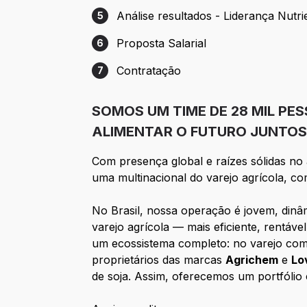
Análise resultados - Liderança Nutri
5
Etapa 5: Análise resultados - Liderança N
Proposta Salarial
6
Etapa 6: Proposta Salarial
Contratação
7
Etapa 7: Contratação
SOMOS UM TIME DE 28 MIL P
ALIMENTAR O FUTURO JUNTOS
Com presença global e raízes sólidas n
uma multinacional do varejo agrícola, co
No Brasil, nossa operação é jovem, din
varejo agrícola — mais eficiente, rentáv
um ecossistema completo: no varejo co
proprietários das marcas
Agrichem
e
Lo
de soja. Assim, oferecemos um portfólio