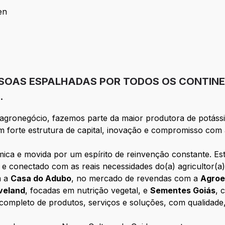
en
utrien
ESSOAS ESPALHADAS POR TODOS OS CONTIN
.
o agronegócio, fazemos parte da maior produtora de potá
m forte estrutura de capital, inovação e compromisso com 
âmica e movida por um espírito de reinvenção constante. 
el e conectado com as reais necessidades do(a) agricultor(
m a
Casa do Adubo
, no mercado de revendas com a
Agro
veland
, focadas em nutrição vegetal, e
Sementes Goiás
, 
 completo de produtos, serviços e soluções, com qualidade