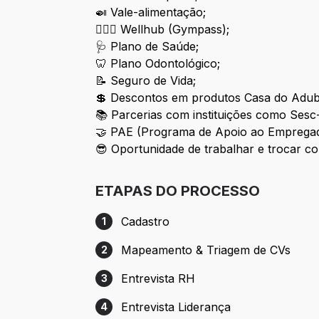
🍛 Vale-alimentação;
🏋🏼‍♀ Wellhub (Gympass);
🩺 Plano de Saúde;
🦷 Plano Odontológico;
📝 Seguro de Vida;
💲 Descontos em produtos Casa do Adub
📚 Parcerias com instituições como Sesc
🤝 PAE (Programa de Apoio ao Empregado)
😎 Oportunidade de trabalhar e trocar co
ETAPAS DO PROCESSO
Cadastro
1
Etapa 1: Cadastro
Mapeamento & Triagem de CVs
2
Etapa 2: Mapeamento & Triagem de CVs
Entrevista RH
3
Etapa 3: Entrevista RH
Entrevista Liderança
4
Etapa 4: Entrevista Liderança