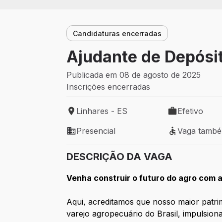
Candidaturas encerradas
Ajudante de Depósit
Publicada em 08 de agosto de 2025
Inscrições encerradas
Linhares - ES
Efetivo
Local de trabalho: Linhares - ES
Tipo de vaga: 
Presencial
Vaga tamb
Modelo de trabalho: Presencial
Vaga também 
DESCRIÇÃO DA VAGA
Venha construir o futuro do agro com 
Aqui, acreditamos que nosso maior patri
varejo agropecuário do Brasil, impulsio