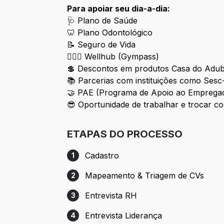
Para apoiar seu dia-a-dia:
🩺 Plano de Saúde
🦷 Plano Odontológico
📝 Seguro de Vida
🏋🏼‍♀ Wellhub (Gympass)
💲 Descontos em produtos Casa do Adu
📚 Parcerias com instituições como Sesc
🤝 PAE (Programa de Apoio ao Empregado 
😎 Oportunidade de trabalhar e trocar c
ETAPAS DO PROCESSO
Cadastro
1
Etapa 1: Cadastro
Mapeamento & Triagem de CVs
2
Etapa 2: Mapeamento & Triagem de CVs
Entrevista RH
3
Etapa 3: Entrevista RH
Entrevista Liderança
4
Etapa 4: Entrevista Liderança