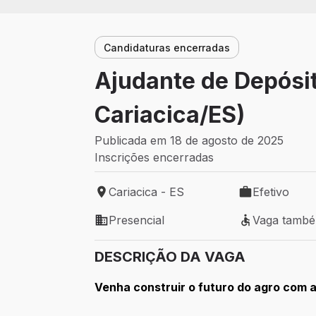
Candidaturas encerradas
Ajudante de Depósit
Cariacica/ES)
Publicada em 18 de agosto de 2025
Inscrições encerradas
Cariacica - ES
Efetivo
Local de trabalho: Cariacica - ES
Tipo de vaga: 
Presencial
Vaga tamb
Modelo de trabalho: Presencial
Vaga também 
DESCRIÇÃO DA VAGA
Venha construir o futuro do agro com 