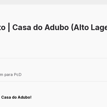
o | Casa do Adubo (Alto Lage
Efetivo
ém para PcD
para PcD
a Casa do Adubo!