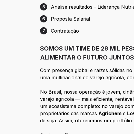
Análise resultados - Liderança Nutri
5
Etapa 5: Análise resultados - Liderança N
Proposta Salarial
6
Etapa 6: Proposta Salarial
Contratação
7
Etapa 7: Contratação
SOMOS UM TIME DE 28 MIL P
ALIMENTAR O FUTURO JUNTOS
Com presença global e raízes sólidas n
uma multinacional do varejo agrícola, co
No Brasil, nossa operação é jovem, din
varejo agrícola — mais eficiente, rentáv
um ecossistema completo: no varejo co
proprietários das marcas
Agrichem
e
Lo
de soja. Assim, oferecemos um portfólio