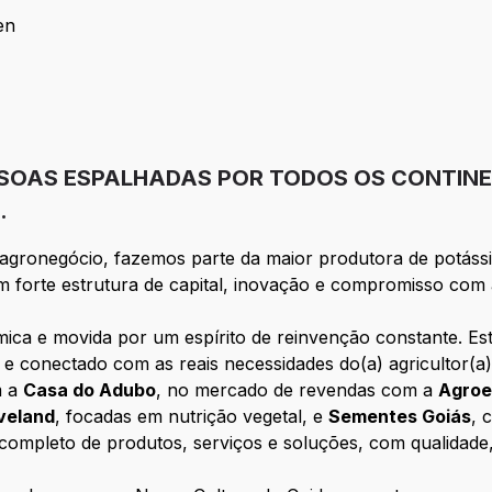
en
utrien
ESSOAS ESPALHADAS POR TODOS OS CONTIN
.
o agronegócio, fazemos parte da maior produtora de potá
m forte estrutura de capital, inovação e compromisso com 
âmica e movida por um espírito de reinvenção constante. 
el e conectado com as reais necessidades do(a) agricultor(
m a
Casa do Adubo
, no mercado de revendas com a
Agro
veland
, focadas em nutrição vegetal, e
Sementes Goiás
, 
 completo de produtos, serviços e soluções, com qualidade